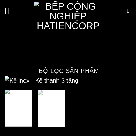
Bỏ
qua
nội
Kệ thanh inox 3 tầng
dung
1200x300mm
Trang chủ
/
Cửa hàng
/
Thiết bị inox
/
Kệ inox
/
Kệ thanh inox
BỘ LỌC SẢN PHẨM