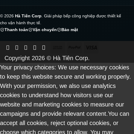
© 2026
Hà Tiên Corp
. Giải pháp bếp công nghiệp được thiết kế
cho vận hành thực tế.
Thanh toán
Vận chuyển
Bảo mật
Cash
PayPal
Visa
On
Copyright 2026 ©
Hà Tiên Corp.
Delivery
Your privacy choices: We use necessary cookies
to keep this website secure and working properly.
With your permission, we also use analytics
cookies to understand how visitors use our
website and marketing cookies to measure our
campaigns and provide relevant content.You can
accept all cookies, reject optional cookies, or
choose which categories to allow. You may