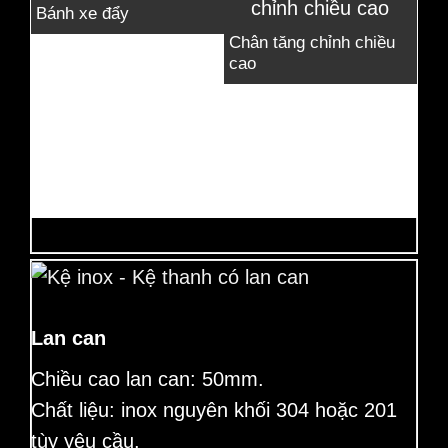
Bánh xe đẩy
Chân tăng chỉnh chiều
cao
Bàn
nh
kệ 
Lan can
Chiều cao lan can: 50mm.
Chất liệu: inox nguyên khối 304 hoặc 201
tùy yêu cầu.