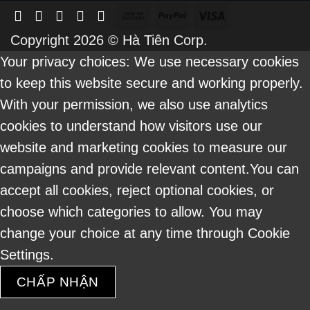
Cash
PayPal
Visa
On
Copyright 2026 ©
Hà Tiên Corp.
Delivery
Your privacy choices: We use necessary cookies
to keep this website secure and working properly.
With your permission, we also use analytics
cookies to understand how visitors use our
website and marketing cookies to measure our
campaigns and provide relevant content.You can
accept all cookies, reject optional cookies, or
choose which categories to allow. You may
change your choice at any time through Cookie
Settings.
CHẤP NHẬN