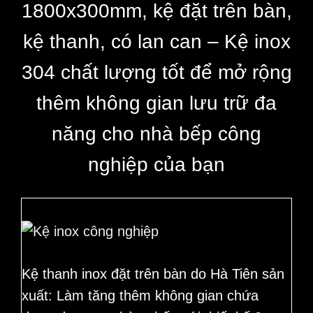
lan
1800x300mm, kệ đặt trên bàn,
can
k
ệ thanh, có lan can – Kệ inox
số
lượng
304 chất lượng tốt để mở rộng
thêm không gian lưu trữ đa
năng cho nhà bếp công
nghiệp của bạn
Kệ thanh inox đặt trên bàn do Hà Tiên sản
xuất:
Làm tăng thêm không gian chứa