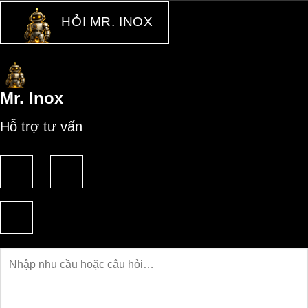
HỎI MR. INOX
Mr. Inox
Hỗ trợ tư vấn
Câu
hỏi