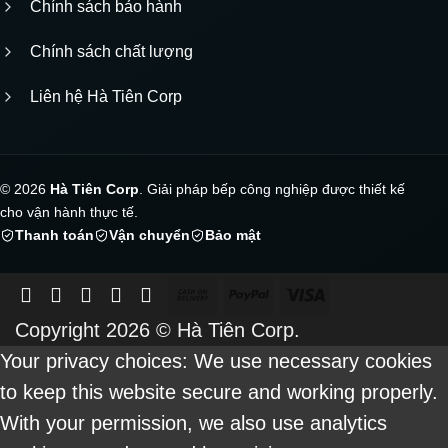
Chính sách bảo hành
Chính sách chất lượng
Liên hệ Hà Tiên Corp
© 2026
Hà Tiên Corp
. Giải pháp bếp công nghiệp được thiết kế
cho vận hành thực tế.
Thanh toán
Vận chuyển
Bảo mật
Cash
PayPal
Visa
On
Copyright 2026 ©
Hà Tiên Corp.
Delivery
Your privacy choices: We use necessary cookies
to keep this website secure and working properly.
With your permission, we also use analytics