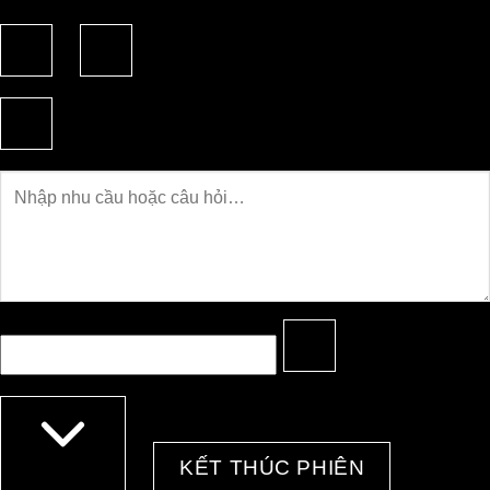
Câu
hỏi
KẾT THÚC PHIÊN