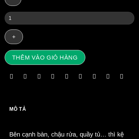
Kệ
Inox
1
Tầng
Treo
THÊM VÀO GIỎ HÀNG
Tường
Cao
Cấp
-
Kệ
Phẳng
MÔ TẢ
số
lượng
Bên cạnh bàn, chậu rửa, quầy tủ… thì
kệ