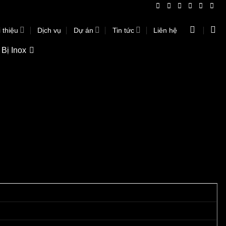
 thiệu
Dịch vụ
Dự án
Tin tức
Liên hệ
 Bị Inox
Phẳng