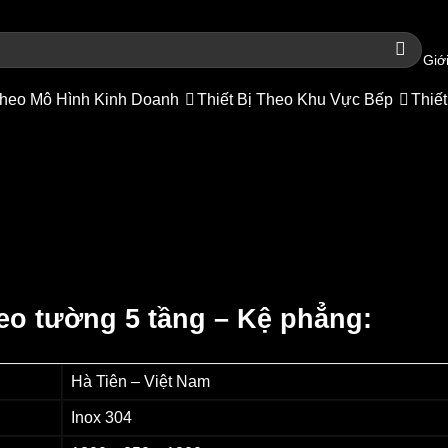
Giới
heo Mô Hình Kinh Doanh
Thiết Bị Theo Khu Vực Bếp
Thiết
o Tường 5 Tầng Cao Cấp – Kệ 
 chủ
/
Cửa hàng
/
Thiết bị inox
/
Kệ inox
reo tường 5 tầng – Kệ phẳng:
Hà Tiên – Việt Nam
Inox 304