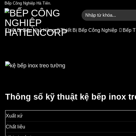
Bỏ
Bếp Công Nghiệp Hà Tiên.
qua
Tìm
kiếm:
nội
dung
Thiết Bị Bếp Nhà Hàng
Thiết Bị Bếp Công Nghiệp
Bếp T
Kệ Bếp Inox Tre
Trang
Thông số kỹ thuật kệ bếp inox t
Xuất xứ
Chất liệu