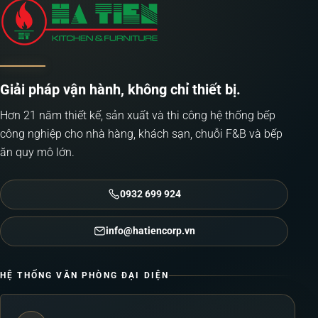
biến
thể.
Các
tùy
Giải pháp vận hành, không chỉ thiết bị.
chọn
có
Hơn 21 năm thiết kế, sản xuất và thi công hệ thống bếp
thể
công nghiệp cho nhà hàng, khách sạn, chuỗi F&B và bếp
được
ăn quy mô lớn.
chọn
trên
0932 699 924
trang
sản
info@hatiencorp.vn
phẩm
HỆ THỐNG VĂN PHÒNG ĐẠI DIỆN