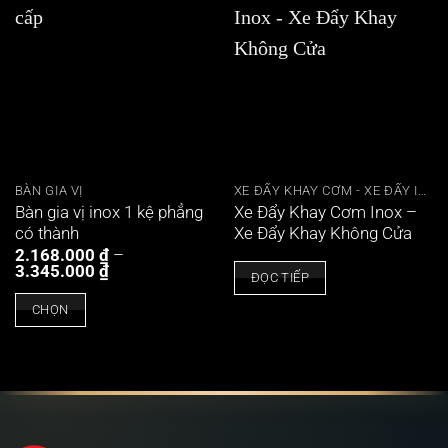
BÀN GIA VỊ
XE ĐẨY KHAY CƠM - XE ĐẨY INOX CAO CẤP
Bàn gia vị inox 1 kệ phẳng
Xe Đẩy Khay Cơm Inox –
có thành
Xe Đẩy Khay Không Cửa
2.168.000
₫
–
Khoảng
3.345.000
₫
ĐỌC TIẾP
giá:
từ
CHỌN
2.168.000 ₫
đến
Sản
3.345.000 ₫
phẩm
này
có
nhiều