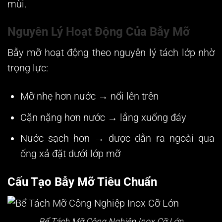
mùi.
Nguyên Lý Hoạt Động Của Bẫy Mỡ
Bẫy mỡ hoạt động theo
nguyên lý tách lớp nhờ
trọng lực
:
Mỡ nhẹ hơn nước
→ nổi lên trên
Cặn nặng hơn nước
→ lắng xuống đáy
Nước sạch hơn
→ được dẫn ra ngoài qua
ống xả đặt dưới lớp mỡ
Cấu Tạo Bẫy Mỡ Tiêu Chuẩn
Bể Tách Mỡ Công Nghiệp Inox Cỡ Lớn