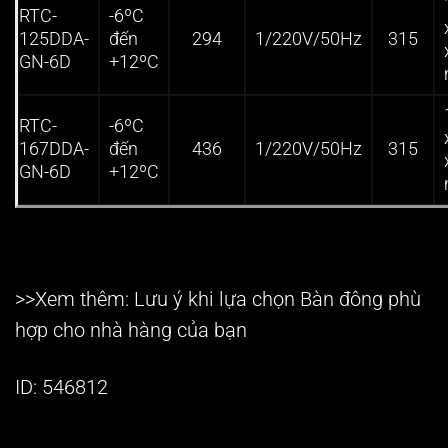
RTC-
-6ºC
125DDA-
đến
294
1/220V/50Hz
315
GN-6D
+12ºC
RTC-
-6ºC
167DDA-
đến
436
1/220V/50Hz
315
GN-6D
+12ºC
>>Xem thêm: Lưu ý khi lựa chọn
Bàn đông
phù
hợp cho nhà hàng của bạn
ID: 546812