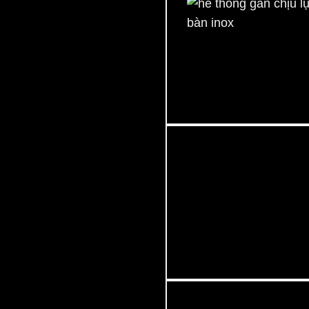
he thong gân chịu lực mặt
inox