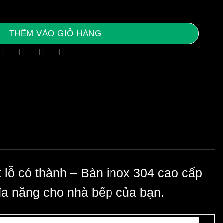
00x850/950mm kệ đột lỗ có thành - Bàn inox 304 cao cấp, 
THÊM VÀO GIỎ HÀNG
t lỗ có thành –
Bàn inox 304 cao cấp
đa năng cho nhà bếp của bạn.