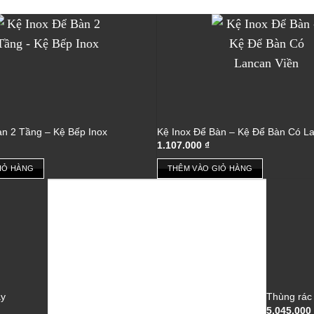
àn 2 Tầng – Kệ Bếp Inox
Kệ Inox Để Bàn – Kệ Để Bàn Có L
1.107.000
₫
IỎ HÀNG
THÊM VÀO GIỎ HÀNG
ậy
Thùng rác 
5.045.000