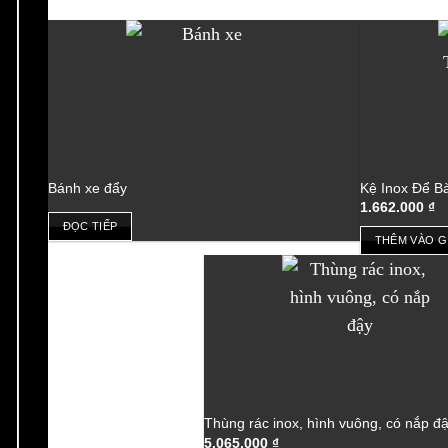
Bánh xe đẩy
Kệ Inox Để B
1.662.000
₫
ĐỌC TIẾP
THÊM VÀO G
Thùng rác inox, hình vuông, có nắp đ
5.065.000
₫