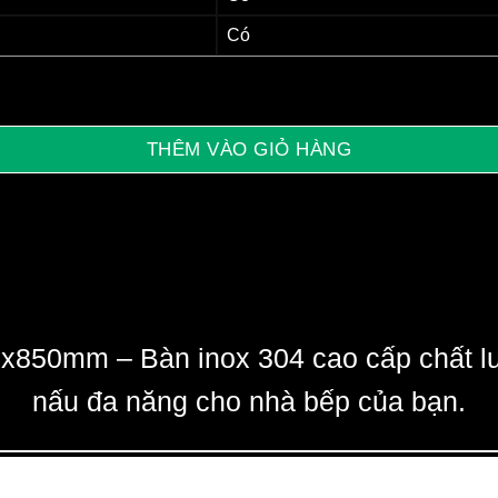
Có
, chất lượng cao số lượng
THÊM VÀO GIỎ HÀNG
50x850mm –
Bàn inox 304 cao cấp chất l
nấu đa năng cho nhà bếp của bạn.