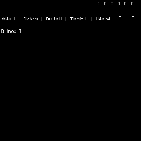
 thiệu
Dịch vụ
Dự án
Tin tức
Liên hệ
 Bị Inox
ấp, chất lượng cao