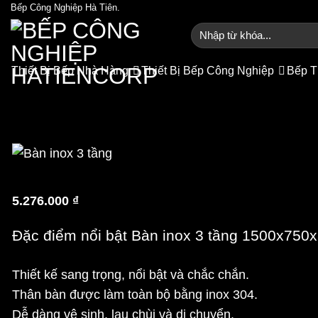
Bỏ
Bếp Công Nghiệp Hà Tiên.
qua
Tìm
kiếm:
nội
dung
Thiết Bị Bếp Nhà Hàng
Thiết Bị Bếp Công Nghiệp
Bếp T
Bàn inox 3 tầng 1500x7
Trang
5.276.000
₫
Đặc điểm nổi bật Bàn inox 3 tầng 1500x75
Thiết kế sang trọng, nổi bật và chắc chắn.
Thân bàn được làm toàn bộ bằng inox 304.
Dễ dàng vệ sinh, lau chùi và di chuyển.