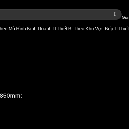
Giới
heo Mô Hình Kinh Doanh
Thiết Bị Theo Khu Vực Bếp
Thiết
50x850mm – Bàn inox 304 cao c
 chủ
/
Cửa hàng
/
Thiết bị inox
/
Bàn inox 2 Kệ Dưới
0x850mm: