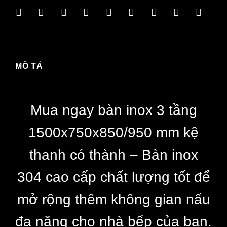
thanh
có
thành
-
MÔ TẢ
Bàn
inox
304
Mua ngay bàn inox 3 tầng
cao
cấp,
1500x750x850/950 mm
kệ
chất
thanh có thành –
Bàn inox
lượng
cao
304 cao cấp chất lượng tốt để
số
mở rộng thêm không gian nấu
lượng
đa năng cho nhà bếp của bạn.