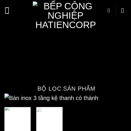
Bỏ
qua
nội
Bàn inox 3 tầng
dung
1500x750x850/950 mm kệ
thanh có thành – Bàn inox 304
cao cấp, chất lượng cao
Trang chủ
/
Cửa hàng
/
Thiết bị inox
/
Bàn
inox Có Thành
BỘ LỌC SẢN PHẨM