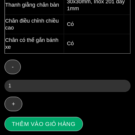
30x30mm, Inox 201 dày
Thanh giằng chân bàn
1mm
Chân điều chỉnh chiều
Có
cao
Chân có thể gắn bánh
Có
xe
Bàn
inox
3
tầng
1500x750x850/950
THÊM VÀO GIỎ HÀNG
mm
kệ