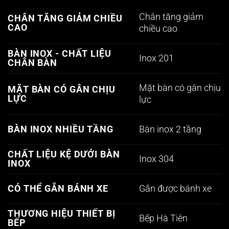
Chân tăng giảm
CHÂN TĂNG GIẢM CHIỀU
CAO
chiều cao
BÀN INOX - CHẤT LIỆU
Inox 201
CHÂN BÀN
Mặt bàn có gân chịu
MẶT BÀN CÓ GÂN CHỊU
LỰC
lực
Bàn inox 2 tầng
BÀN INOX NHIỀU TẦNG
CHẤT LIỆU KỆ DƯỚI BÀN
Inox 304
INOX
Gắn được bánh xe
CÓ THỂ GẮN BÁNH XE
THƯƠNG HIỆU THIẾT BỊ
Bếp Hà Tiên
BẾP