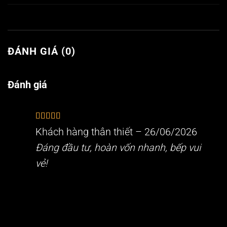
ĐÁNH GIÁ (0)
Đánh giá
Được xếp
Khách hàng thân thiết
–
26/06/2026
hạng
5
5 sao
Đáng đầu tư, hoàn vốn nhanh, bếp vui
vẻ!