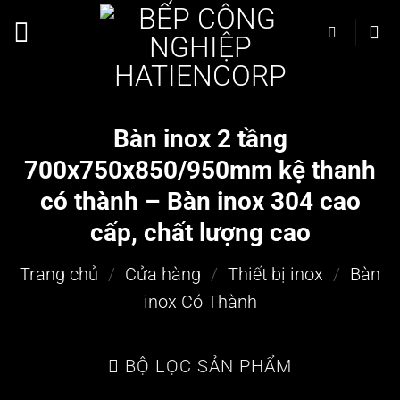
Bỏ
qua
nội
dung
Bàn inox 2 tầng
700x750x850/950mm kệ thanh
có thành – Bàn inox 304 cao
cấp, chất lượng cao
Trang chủ
/
Cửa hàng
/
Thiết bị inox
/
Bàn
inox Có Thành
BỘ LỌC SẢN PHẨM