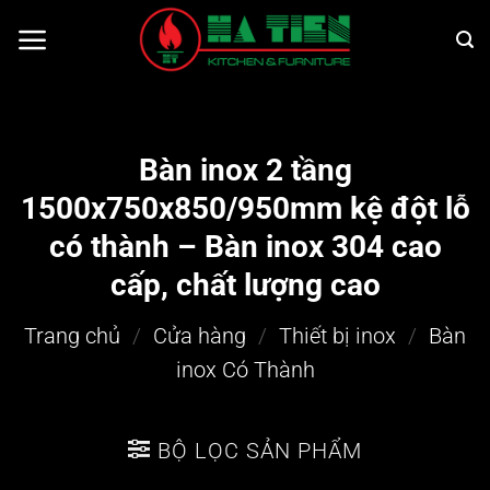
Bỏ
qua
nội
dung
Bàn inox 2 tầng
1500x750x850/950mm kệ đột lỗ
có thành – Bàn inox 304 cao
cấp, chất lượng cao
Trang chủ
/
Cửa hàng
/
Thiết bị inox
/
Bàn
inox Có Thành
BỘ LỌC SẢN PHẨM