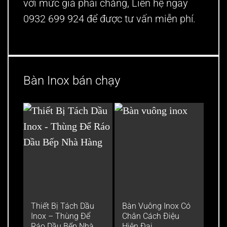
với mức giá phải chăng, Liên hệ ngay
0932 699 924 để được tư vấn miễn phí.
Bàn Inox bán chạy
Thiết Bị Tách Dầu
Bàn Vuông Inox Có
Bàn
Inox – Thùng Để
Chân Cách Điệu
bếp
Ráo Dầu Bếp Nhà
Hiện Đại
đồ t