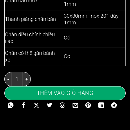
Chân bàn inox
1mm
30x30mm, Inox 201 dày
Thanh giằng chân bàn
1mm
Chân điều chỉnh chiều
Có
cao
Chân có thể gắn bánh
Có
xe
Bàn inox 2 tầng 1500x600x850mm kệ đột lỗ - Bàn inox 
THÊM VÀO GIỎ HÀNG