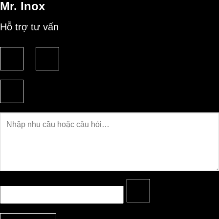
Mr. Inox
Hỗ trợ tư vấn
Câu
hỏi