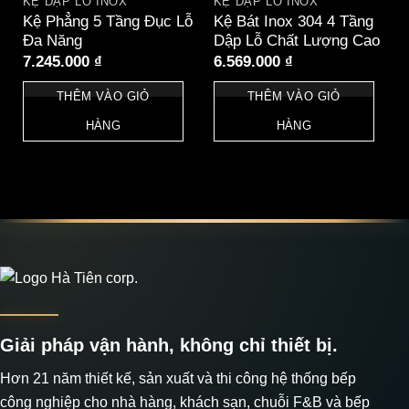
KỆ DẬP LỖ INOX
KỆ DẬP LỖ INOX
Kệ Phẳng 5 Tầng Đục Lỗ
Kệ Bát Inox 304 4 Tầng
Đa Năng
Dập Lỗ Chất Lượng Cao
7.245.000
₫
6.569.000
₫
THÊM VÀO GIỎ
THÊM VÀO GIỎ
HÀNG
HÀNG
Giải pháp vận hành, không chỉ thiết bị.
Hơn 21 năm thiết kế, sản xuất và thi công hệ thống bếp
công nghiệp cho nhà hàng, khách sạn, chuỗi F&B và bếp