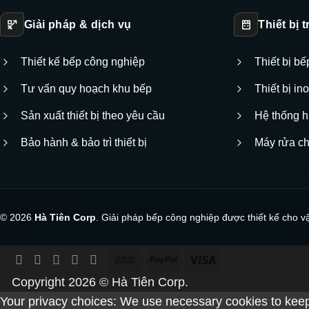
Giải pháp & dịch vụ
Thiết bị 
Thiết kế bếp công nghiệp
Thiết bị b
Tư vấn quy hoạch khu bếp
Thiết bị i
Sản xuất thiết bị theo yêu cầu
Hệ thống h
Bảo hành & bảo trì thiết bị
Máy rửa c
© 2026
Hà Tiên Corp
. Giải pháp bếp công nghiệp được thiết kế cho v
Cash
PayPal
Visa
On
Copyright 2026 ©
Hà Tiên Corp.
Delivery
Your privacy choices: We use necessary cookies to keep