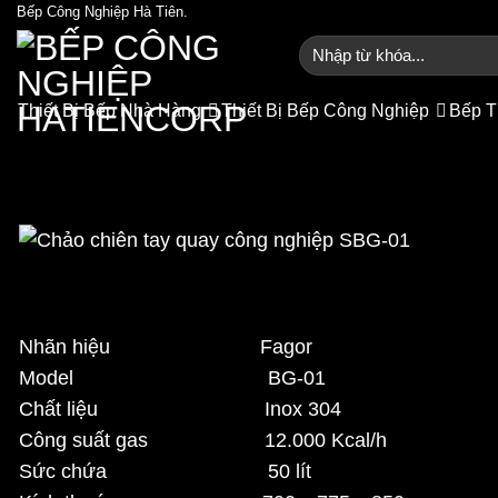
Bỏ
Bếp Công Nghiệp Hà Tiên.
qua
Tìm
kiếm:
nội
dung
Thiết Bị Bếp Nhà Hàng
Thiết Bị Bếp Công Nghiệp
Bếp T
Chảo chiên t
Trang chủ
/
Cửa hàng
/
Nhãn hiệu Fagor
Model BG-01
Chất liệu Inox 304
Công suất gas 12.000 Kcal/h
Sức chứa 50 lít