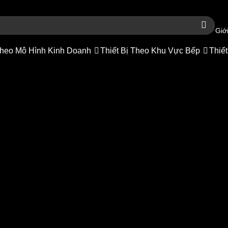
Giới
heo Mô Hình Kinh Doanh
Thiết Bị Theo Khu Vực Bếp
Thiết
ay quay công nghiệp SBG-01
Thiết bị bếp công nghiệp
/
Chảo chiên có tay quay