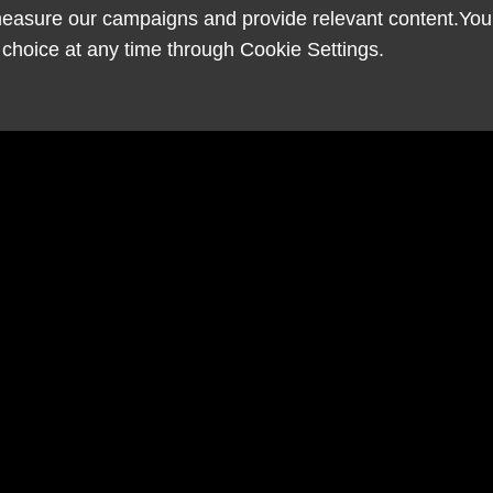
easure our campaigns and provide relevant content.You ca
choice at any time through Cookie Settings.