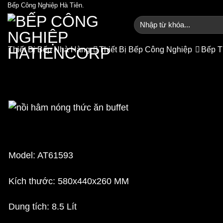
Bỏ
Bếp Công Nghiệp Hà Tiên.
qua
Tìm
kiếm:
nội
dung
Thiết Bị Bếp Nhà Hàng
Thiết Bị Bếp Công Nghiệp
Bếp T
Nồi hâm nóng 
Trang chủ
/
Cửa hàng
/
Thiết
Model: AT61593
Kích thước: 580x440x260 MM
Dung tích: 8.5 Lít