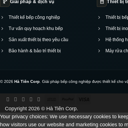
Giải pháp & dịch vụ
Thiết bị 
Thiết kế bếp công nghiệp
Thiết bị b
Tư vấn quy hoạch khu bếp
Thiết bị i
Sản xuất thiết bị theo yêu cầu
Hệ thống h
Bảo hành & bảo trì thiết bị
Máy rửa c
© 2026
Hà Tiên Corp
. Giải pháp bếp công nghiệp được thiết kế cho v
Cash
PayPal
Visa
On
Copyright 2026 ©
Hà Tiên Corp.
Delivery
Your privacy choices: We use necessary cookies to keep
how visitors use our website and marketing cookies to m