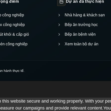
trọng điểm
Dự án đã thực hiện
ếp công nghiệp
Nhà hàng & khách sạn
nox công nghiệp
Bếp ăn trường học
út khói & cấp gió
Bếp ăn bệnh viện
hén công nghiệp
Xem toàn bộ dự án
ận hành thực tế.
 this website secure and working properly. With your pe
easure our campaigns and provide relevant content.You ca