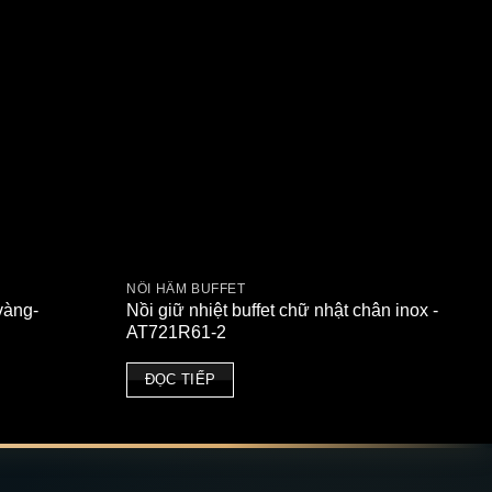
NỒI HÂM BUFFET
vàng-
Nồi giữ nhiệt buffet chữ nhật chân inox -
AT721R61-2
ĐỌC TIẾP