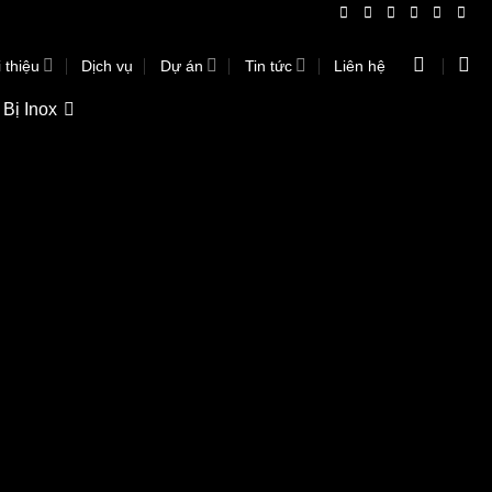
 thiệu
Dịch vụ
Dự án
Tin tức
Liên hệ
 Bị Inox
93
 buffet