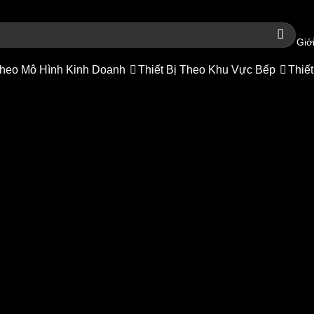
Giới
heo Mô Hình Kinh Doanh
Thiết Bị Theo Khu Vực Bếp
Thiết
thức ăn buffet chữ nhật -AT615
 bị bếp công nghiệp
/
Thiết bị hâm nóng thức ăn
/
Nồi hâm