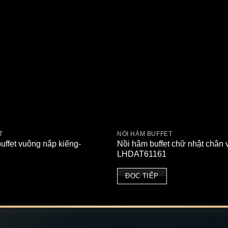
T
NỒI HÂM BUFFET
 buffet vuông nắp kiếng-
Nồi hâm buffet chữ nhật chân 
LHDAT61161
ĐỌC TIẾP