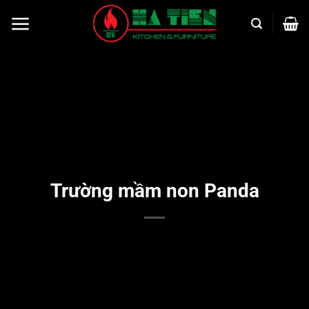
Bỏ
qua
nội
dung
Trường mầm non Panda