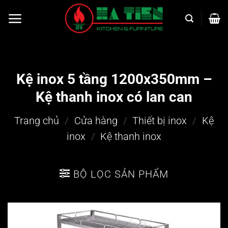
Bỏ
qua
nội
dung
Kệ inox 5 tầng 1200x350mm –
Kệ thanh inox có lan can
Trang chủ
/
Cửa hàng
/
Thiết bị inox
/
Kệ
inox
/
Kệ thanh inox
BỘ LỌC SẢN PHẨM