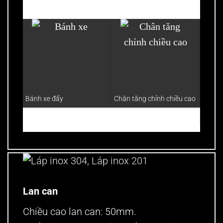
Bàn in
Bánh xe đẩy
Chân tăng chỉnh chiều cao
nhật 
phẳng
Lan can
Chiều cao lan can: 50mm.