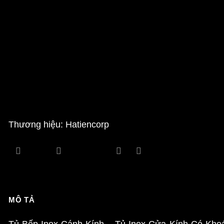
Thương hiệu: Hatiencorp
MÔ TẢ
Tủ Bếp Inox Cánh Kính – Tủ Inox Cửa Kính Có Khoá đ