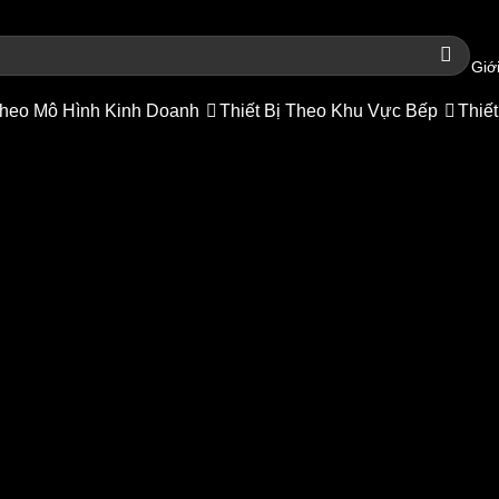
Giới
heo Mô Hình Kinh Doanh
Thiết Bị Theo Khu Vực Bếp
Thiết
h Kính – Tủ Inox Cửa Kính Có 
hiết bị inox
/
Các loại tủ inox
/
Tủ inox Cửa Mở