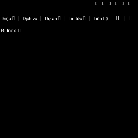
 thiệu
Dịch vụ
Dự án
Tin tức
Liên hệ
 Bị Inox
Khoá