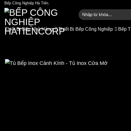
Bỏ
Bếp Công Nghiệp Hà Tiên.
qua
Tìm
kiếm:
nội
dung
Thiết Bị Bếp Nhà Hàng
Thiết Bị Bếp Công Nghiệp
Bếp T
Tủ Bếp Inox Cán
Trang chủ
/
T