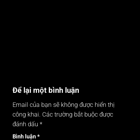
Các nhà hàng hải sản
07/08/2026
thường thu hút một lượng
Đừng xem tủ lưu mẫu là
khách đông đảo. Đặc biệt là
thiết bị mua cho đủ. Tìm
các nhà hàng thuộc khu du
hiểu vì sao tủ lưu mẫu
lịch ven biển. Tuy nhiên, để
trường học 50 lít chuyên
kinh doanh nhà...
dụng lại là giải pháp an toàn
thực...
Để lại một bình luận
Email của bạn sẽ không được hiển thị
công khai.
Các trường bắt buộc được
đánh dấu
*
Bình luận
*