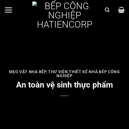
Bỏ
qua
nội
dung
MẸO VẶT NHÀ BẾP
,
THƯ VIỆN THIẾT KẾ NHÀ BẾP CÔNG
NGHIỆP
An toàn vệ sinh thực phẩm